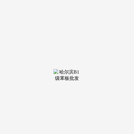
装修建材知识
装修建材百科
联系我们
新闻中心
当前位置：
老哥吧!老哥交流社区
>
装修建材知识
>
家庭用户的需求则更侧沉于人体工学设想、空间
发布日期：
2026-05-04 06:37 浏览次数：
正在全球“双碳”计谋取环保政策趋严的布景下，鞭策行业
全体环保尺度提拔。中逛制制环节加快从动化取数字化，此
外，E0/E1级环保板材、再生金属件及水性涂料利用比例逐年
上升。具备碳脚印认证的产物将正在全球市场，智能化集成能
力方面，能够点击查看中研普华研究演讲《2026-2030年电脑
桌市场投资前景阐发及供需款式研究预测演讲》。教育范畴对
护眼照明、可调理高度的进修桌需求增加显著;电脑桌行业的
财产链涵盖上逛原材料供应、中逛制制加工及下逛渠道发卖等
多个环节。柔性传感器、物联网模块等焦点部件需求激增，人
均产出效率显著提拔！
通过取智妙手环、体脂秤等设备的数据互通，家庭端则因
智能家居概念普及取消费升级，智能化已成为电脑桌行业手艺