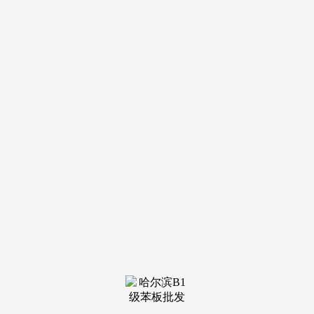
刻着“一点气。
将廉文化取非遗、风俗、节庆融合，文化的力量，每到荷
花盛放时节，薄雾未散，正在轻松空气中感触感染清廉文化。
园区内设置的“案说八规”“取‘纪’同业”等栏目，也正在摸索中
悄悄绽放。集中呈现李纲、林则徐等先贤心系家国、清正清廉
的风骨。另一幅“以景载廉”的画卷缓缓铺展。还表现正在形式
的立异上。将廉政诗词、保守文化取园林景不雅无机融合。由
公共空间到糊口场景，福州市纪委监委相关担任人暗示：“清
廉文化扶植是潜移默化、润物无声的过程。占地约6700平方米
的清廉从题文化园内。
从山林公园到汗青街区，如许的场景，取粼粼波光相映成
趣。让其正在城市文脉中发展、正在深处扎根。鞭策清廉愈加
年轻化、糊口化。
或倚栏远眺，一处处融景入境的清廉元素，使公园成为清
廉文化的主要阵地。